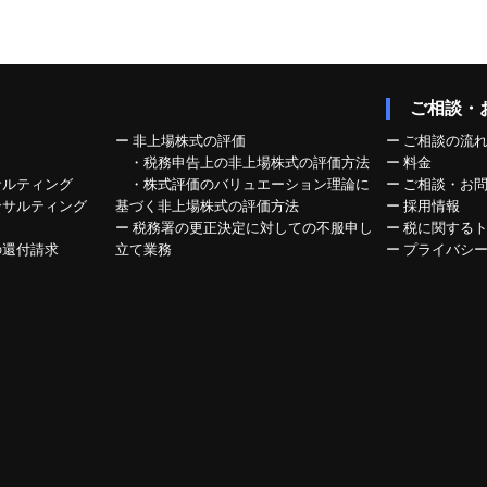
ご相談・
ー
非上場株式の評価
ー
ご相談の流
・税務申告上の非上場株式の評価方法
ー
料金
サルティング
・株式評価のバリュエーション理論に
ー
ご相談・お
ンサルティング
基づく非上場株式の評価方法
ー
採用情報
ー
税務署の更正決定に対しての不服申し
ー
税に関する
の還付請求
立て業務
ー
プライバシ