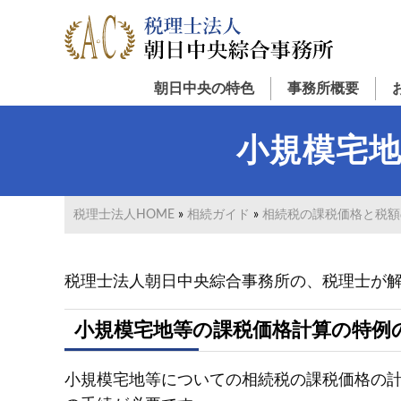
Menu
Skip
Skip
Skip
to
to
to
primary
main
primary
navigation
content
sidebar
朝日中央の特色
事務所概要
小規模宅
税理士法人HOME
»
相続ガイド
»
相続税の課税価格と税額
税理士法人朝日中央綜合事務所の、税理士が
小規模宅地等の課税価格計算の特例
小規模宅地等についての相続税の課税価格の計