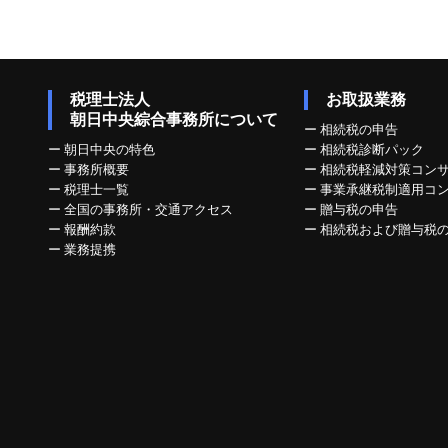
税理士法人
お取扱業務
朝日中央綜合事務所について
ー
相続税の申告
ー
朝日中央の特色
ー
相続税診断パック
ー
事務所概要
ー
相続税軽減対策コン
ー
税理士一覧
ー
事業承継税制適用コ
ー
全国の事務所・交通アクセス
ー
贈与税の申告
ー
報酬約款
ー
相続税および贈与税
ー
業務提携