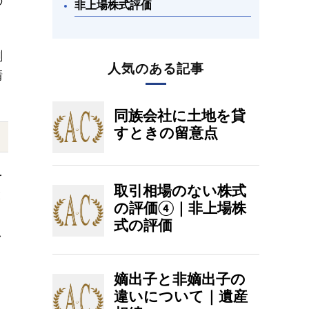
の
非上場株式評価
割
人気のある記事
請
を
と
し