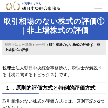
Menu
Skip
Skip
Me
to
to
main
primary
取引相場のない株式の評価①
content
sidebar
｜非上場株式の評価
税理士法人HOME
»
未分類
»
取引相場のない株式の評価①｜非
上場株式の評価
税理士法人朝日中央綜合事務所の、税理士が解説す
る【税に関するトピックス】です。
１．原則的評価方式と特例的評価方式
取引相場のない株式の評価方式には、原則下記の2つ