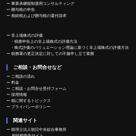
ー
事業承継税制適用コンサルティング
ー
贈与税の申告
ー
相続税および贈与税の還付請求
ー
非上場株式の評価
・税務申告上の非上場株式の評価方法
・株式評価のバリュエーション理論に基づく非上場株式の評価方法
ー
税務署の更正決定に対しての不服申し立て業務
ご相談・お問合せなど
ー
ご相談の流れ
ー
料金
ー
ご相談・お問合せ受付フォーム
ー
採用情報
ー
税に関するトピックス
ー
プライバシーポリシー
関連サイト
ー
税理士法人朝日中央綜合事務所
相続税申告サイト