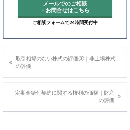
メールでのご相談
・お問合せはこちら
ご相談フォームで24時間受付中
前
取引相場のない株式の評価②｜非上場株式
«
の
の評価
投
稿
:
次
定期金給付契約に関する権利の価額｜財産
»
の
の評価
投
稿
: