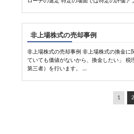
ローチの選定 特定の場面では特定の評価アプ
非上場株式の売却事例
非上場株式の売却事例 非上場株式の換金に
ていても価値がないから、換金したい」 税
第三者）を行います。 …
ペ
1
ー
ジ