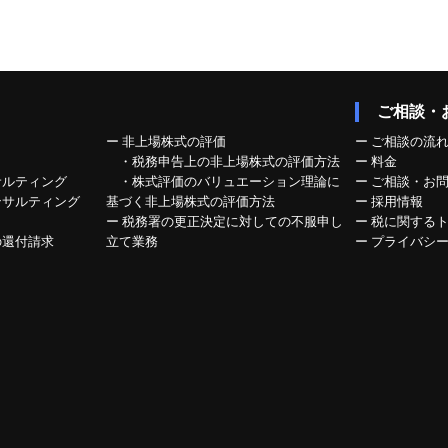
ご相談・
ー
非上場株式の評価
ー
ご相談の流
・税務申告上の非上場株式の評価方法
ー
料金
サルティング
・株式評価のバリュエーション理論に
ー
ご相談・お
ンサルティング
基づく非上場株式の評価方法
ー
採用情報
ー
税務署の更正決定に対しての不服申し
ー
税に関する
の還付請求
立て業務
ー
プライバシ