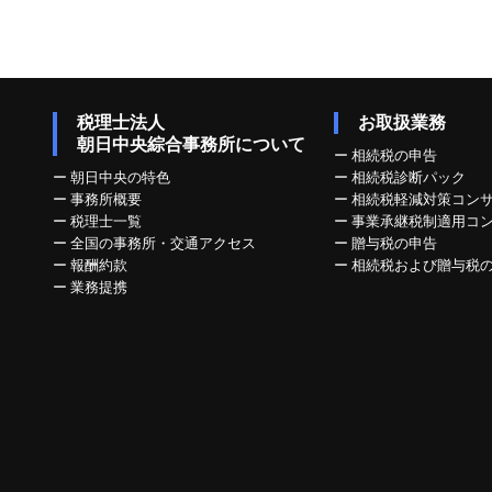
税理士法人
お取扱業務
朝日中央綜合事務所について
ー
相続税の申告
ー
朝日中央の特色
ー
相続税診断パック
ー
事務所概要
ー
相続税軽減対策コン
ー
税理士一覧
ー
事業承継税制適用コ
ー
全国の事務所・交通アクセス
ー
贈与税の申告
ー
報酬約款
ー
相続税および贈与税
ー
業務提携