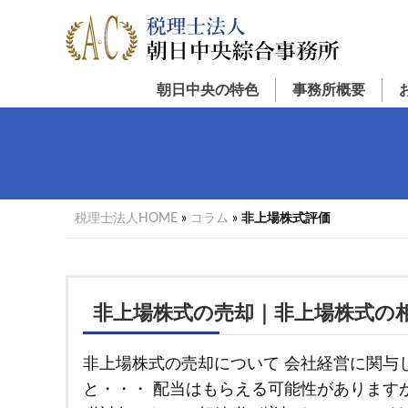
Menu
Skip
Skip
Skip
to
to
to
primary
main
primary
navigation
content
sidebar
朝日中央の特色
事務所概要
税理士法人HOME
»
コラム
»
非上場株式評価
非上場株式の売却｜非上場株式の
非上場株式の売却について 会社経営に関与
と・・・ 配当はもらえる可能性があります