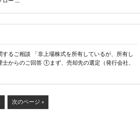
ロー …
関するご相談 「非上場株式を所有しているが、所有し
理士からのご回答 ①まず、売却先の選定（発行会社、
ペ
移
2
次のページ »
ー
動
ジ